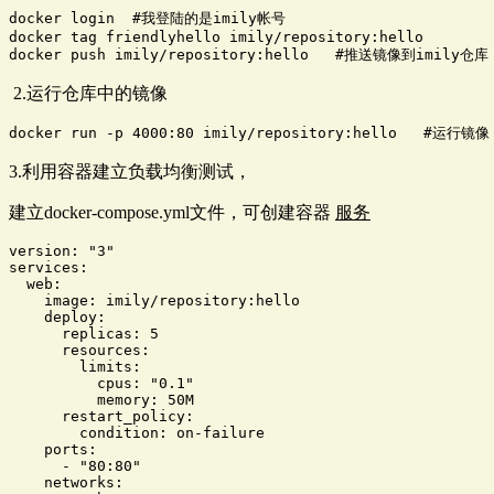
docker login  #我登陆的是imily帐号

docker tag friendlyhello imily/repository:hello    

docker push imily/repository:hello   #推送镜像到imily仓库
2.运行仓库中的镜像
docker run -p 4000:80 imily/repository:hello   #运行镜像
3.利用容器建立负载均衡测试，
建立docker-compose.yml文件，可创建容器
服务
version: "3"

services:

  web:

    image: imily/repository:hello

    deploy:

      replicas: 5

      resources:

        limits:

          cpus: "0.1"

          memory: 50M

      restart_policy:

        condition: on-failure

    ports:

      - "80:80"

    networks:
