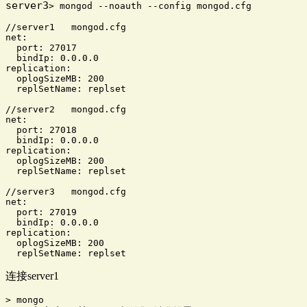
server3
> mongod --noauth --config mongod.cfg   

//server1   mongod.cfg

net:

  port: 27017

  bindIp: 0.0.0.0

replication:

  oplogSizeMB: 200

  replSetName: replset

//server2   mongod.cfg

net:

  port: 27018

  bindIp: 0.0.0.0

replication:

  oplogSizeMB: 200

  replSetName: replset

//server3   mongod.cfg

net:

  port: 27019

  bindIp: 0.0.0.0

replication:

  oplogSizeMB: 200

  replSetName: replset
连接server1
> mongo
