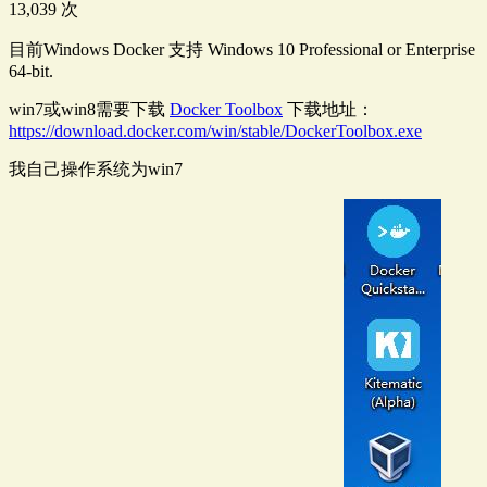
13,039 次
目前Windows Docker 支持 Windows 10 Professional or Enterprise
64-bit.
win7或win8需要下载
Docker Toolbox
下载地址：
https://download.docker.com/win/stable/DockerToolbox.exe
我自己操作系统为win7