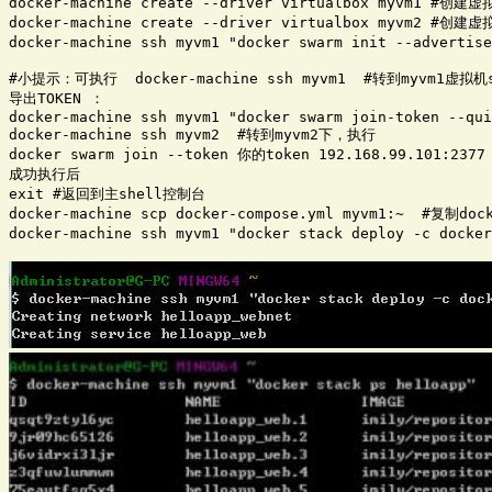
docker-machine create --driver virtualbox myvm1 #创建虚
docker-machine create --driver virtualbox myvm2 #创建虚
docker-machine ssh myvm1 "docker swarm init --adver
#小提示：可执行  docker-machine ssh myvm1  #转到myvm1虚拟
导出TOKEN ：

docker-machine ssh myvm1 "docker swarm join-token --qui
docker-machine ssh myvm2  #转到myvm2下，执行

docker swarm join --token 你的token 192.168.99.101:2377

成功执行后

exit #返回到主shell控制台

docker-machine scp docker-compose.yml myvm1:~  #复制do