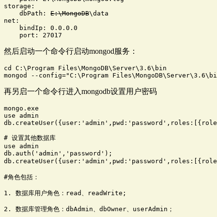
storage:

    dbPath: 
E:\MongoDB
\data 

net:

    bindIp: 0.0.0.0

    port: 27017
然后启动一个命令行启动mongod服务：
cd C:\Program Files\MongoDB\Server\3.6\bin

mongod --config="C:\Program Files\MongoDB\Server\3.6\bi
再另启一个命令行进入mongodb设置用户密码
mongo.exe

use admin

db.createUser({user:'admin',pwd:'password',roles:[{role
# 设置其他数据库

use admin

db.auth('admin','password');

db.createUser({user:'admin',pwd:'password',roles:[{ro
#角色包括：

1. 数据库用户角色：read、readWrite;  

2. 数据库管理角色：dbAdmin、dbOwner、userAdmin；       
