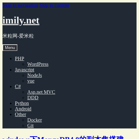
Skip to navigation
Skip to content
imily.net
米粒网-爱米粒
Menu
PHP
WordPress
Javascript
NodeJs
vue
C#
Asp.net MVC
DDD
Python
Android
Other
Docker
Git