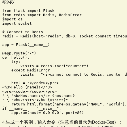
app.py
from flask import Flask

from redis import Redis, RedisError

import os

import socket

# Connect to Redis

redis = Redis(host="redis", db=0, socket_connect_timeou
app = Flask(__name__)

@app.route("/")

def hello():

    try:

        visits = redis.incr("counter")

    except RedisError:

        visits = "<i>cannot connect to Redis, counter d
    html = "</code></pre>

<h3>Hello {name}!</h3>

<pre><code></code></pre>

" \ "<b>Hostname:</b> {hostname}

" \ "<b>Visits:</b> {visits}" 

    return html.format(name=os.getenv("NAME", "world"),
if __name__ == "__main__": 

    app.run(host='0.0.0.0', port=80)
4.生成一个实例，输入命令（注意当前目录为Docker-Test）：