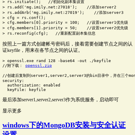
> rs.initiate();   //初始化副本集设置

> rs.add('mg.imily.net:27018');    //添加server2

> rs.addArb('mg.imily.net:27019');    //添加server3

> cfg = rs.conf();

> cfg.members[0].priority = 100;   //设置server1优先级

> cfg.members[1].priority = 50;    //设置server2优先级

> rs.reconfig(cfg);   //重新配置副本集信息
按照上一篇方式创建帐号密码后，接着需要创建节点之间的认
证keyfile，用来在各节点之间的认证。
> openssl.exe rand 128 -base64 -out ./keyfile

//附下载： 
openssl.zip
//创建后复制到server1,server2,server3的bin目录中，并在三个mon
security:

  authorization: enabled

  keyFile: keyfile
最后添加server1,server2,server3作为系统服务，启动即可
显示更多
windows下的MongoDB安装与安全认证
设置