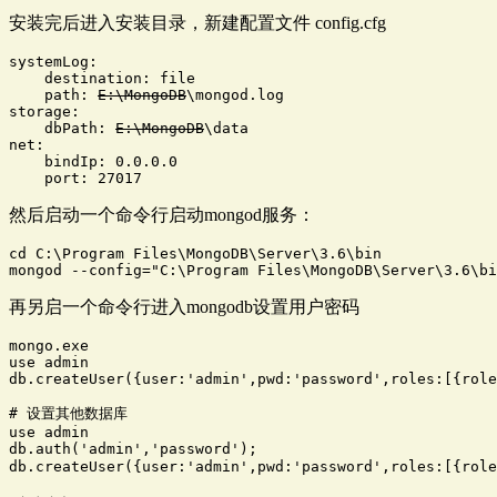
安装完后进入安装目录，新建配置文件 config.cfg
systemLog:

    destination: file

    path: 
E:\MongoDB
\mongod.log

storage:

    dbPath: 
E:\MongoDB
\data 

net:

    bindIp: 0.0.0.0

    port: 27017
然后启动一个命令行启动mongod服务：
cd C:\Program Files\MongoDB\Server\3.6\bin

mongod --config="C:\Program Files\MongoDB\Server\3.6\bi
再另启一个命令行进入mongodb设置用户密码
mongo.exe

use admin

db.createUser({user:'admin',pwd:'password',roles:[{role
# 设置其他数据库

use admin

db.auth('admin','password');

db.createUser({user:'admin',pwd:'password',roles:[{ro