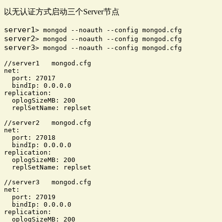
以无认证方式启动三个Server节点
server1
server2
server3
> mongod --noauth --config mongod.cfg   

//server1   mongod.cfg

net:

  port: 27017

  bindIp: 0.0.0.0

replication:

  oplogSizeMB: 200

  replSetName: replset

//server2   mongod.cfg

net:

  port: 27018

  bindIp: 0.0.0.0

replication:

  oplogSizeMB: 200

  replSetName: replset

//server3   mongod.cfg

net:

  port: 27019

  bindIp: 0.0.0.0

replication:

  oplogSizeMB: 200
