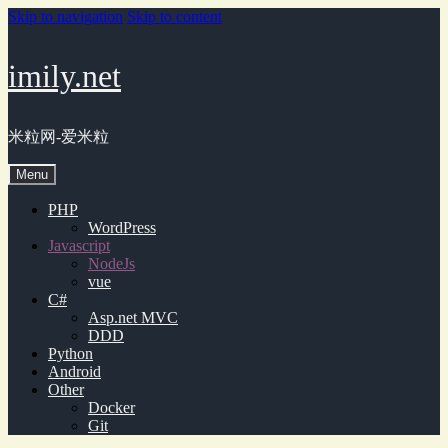
Skip to navigation
Skip to content
imily.net
米粒网-爱米粒
Menu
PHP
WordPress
Javascript
NodeJs
vue
C#
Asp.net MVC
DDD
Python
Android
Other
Docker
Git