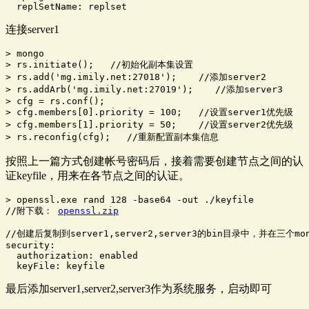
  replSetName: replset
连接server1
> mongo

> rs.initiate();   //初始化副本集设置

> rs.add('mg.imily.net:27018');    //添加server2

> rs.addArb('mg.imily.net:27019');    //添加server3

> cfg = rs.conf();

> cfg.members[0].priority = 100;   //设置server1优先级

> cfg.members[1].priority = 50;    //设置server2优先级

> rs.reconfig(cfg);   //重新配置副本集信息
按照上一篇方式创建帐号密码后，接着需要创建节点之间的认
证keyfile，用来在各节点之间的认证。
> openssl.exe rand 128 -base64 -out ./keyfile

//附下载： 
openssl.zip
//创建后复制到server1,server2,server3的bin目录中，并在三个mon
security:

  authorization: enabled

  keyFile: keyfile
最后添加server1,server2,server3作为系统服务，启动即可