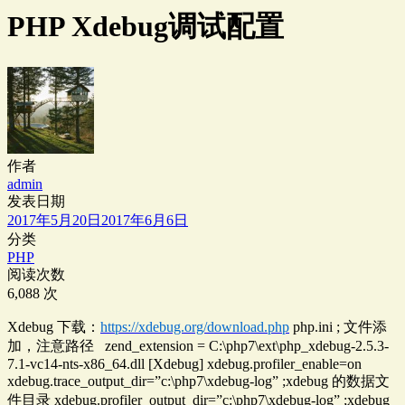
PHP Xdebug调试配置
作者
admin
发表日期
2017年5月20日
2017年6月6日
分类
PHP
阅读次数
6,088 次
Xdebug 下载：
https://xdebug.org/download.php
php.ini ; 文件添
加，注意路径 zend_extension = C:\php7\ext\php_xdebug-2.5.3-
7.1-vc14-nts-x86_64.dll [Xdebug] xdebug.profiler_enable=on
xdebug.trace_output_dir=”c:\php7\xdebug-log” ;xdebug 的数据文
件目录 xdebug.profiler_output_dir=”c:\php7\xdebug-log” ;xdebug