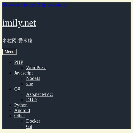
Skip to navigation
Skip to content
imily.net
米粒网-爱米粒
Menu
PHP
WordPress
Javascript
NodeJs
vue
C#
Asp.net MVC
DDD
Python
Android
Other
Docker
Git